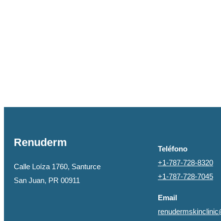
Renuderm
Teléfono
+1-787-728-8320
Calle Loíza 1760, Santurce
+1-787-728-7045
San Juan, PR 00911
Email
renudermskinclini