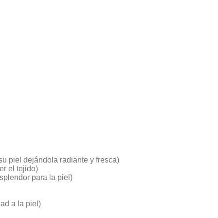
 piel dejándola radiante y fresca)
r el tejido)
plendor para la piel)
d a la piel)